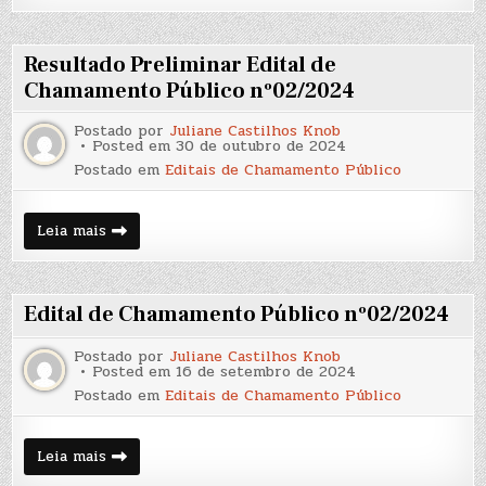
Edital
02/2024
Resultado Preliminar Edital de
Chamamento Público nº02/2024
Postado por
Juliane Castilhos Knob
Posted em
30 de outubro de 2024
Postado em
Editais de Chamamento Público
Resultado
Leia mais
Preliminar
Edital
de
Chamamento
Público
Edital de Chamamento Público nº02/2024
nº02/2024
Postado por
Juliane Castilhos Knob
Posted em
16 de setembro de 2024
Postado em
Editais de Chamamento Público
Edital
Leia mais
de
Chamamento