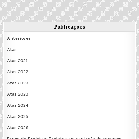
Público
nº02/2024
Publicações
Anteriores
Atas
Atas 2021
Atas 2022
Atas 2023
Atas 2023
Atas 2024
Atas 2025
Atas 2026
Banco de Projetos: Projetos em captação de recursos